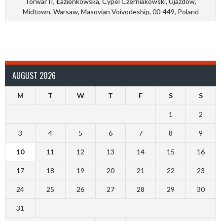
Torwar II, Łazienkowska, Cypel Czerniakowski, Ujazdów,
Midtown, Warsaw, Masovian Voivodeship, 00-449, Poland
AUGUST 2026
M
T
W
T
F
S
S
1
2
3
4
5
6
7
8
9
10
11
12
13
14
15
16
17
18
19
20
21
22
23
24
25
26
27
28
29
30
31