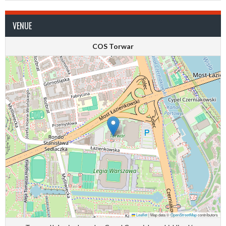
VENUE
COS Torwar
Leaflet
|
Map data ©
OpenStreetMap
contributors